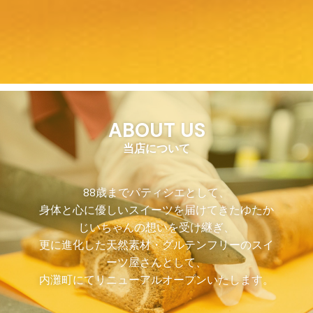
ABOUT US
当店について
88歳までパティシエとして、
身体と心に優しいスイーツを届けてきたゆたか
じいちゃんの想いを受け継ぎ、
更に進化した天然素材・グルテンフリーのスイ
ーツ屋さんとして、
内灘町にてリニューアルオープンいたします。